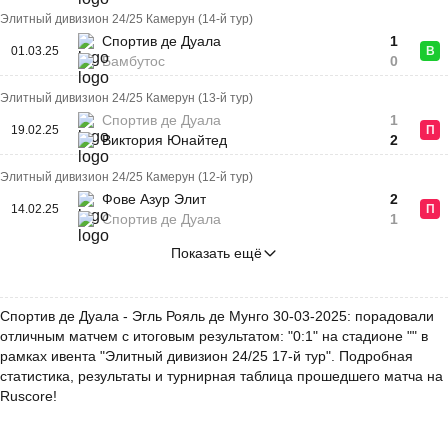
Элитный дивизион 24/25 Камерун (14-й тур)
Спортив де Дуала
1
01.03.25
В
Бамбутос
0
Элитный дивизион 24/25 Камерун (13-й тур)
Спортив де Дуала
1
19.02.25
П
Виктория Юнайтед
2
Элитный дивизион 24/25 Камерун (12-й тур)
Фове Азур Элит
2
14.02.25
П
Спортив де Дуала
1
Показать ещё
Спортив де Дуала - Эгль Рояль де Мунго 30-03-2025: порадовали
отличным матчем с итоговым результатом: "0:1" на стадионе "" в
рамках ивента "Элитный дивизион 24/25 17-й тур". Подробная
статистика, результаты и турнирная таблица прошедшего матча на
Ruscore!