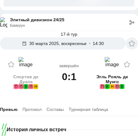
Элитный дивизион 24/25
Камерун
17-й тур
30 марта 2025, воскресенье
14:30
завершён
0:1
Спортив де
Эгль Рояль де
Дуала
Мунго
П
П
В
П
Н
П
В
Н
П
В
Превью
Протокол
Составы
Турнирная таблица
История личных встреч