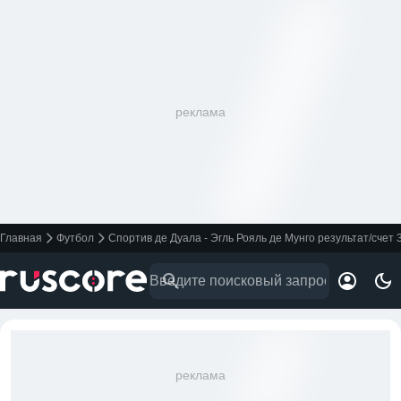
реклама
Главная
Футбол
Спортив де Дуала - Эгль Рояль де Мунго результат/счет 
реклама