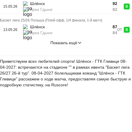
Шлёнск
92
15.05.26
В
Арка Гдыня
82
Баскет лига 25/26 Польша (Плей-офф, 1/4 финала, 1-й матч)
Шлёнск
87
13.05.26
ОТ
В
Арка Гдыня
84
Показать ещё
Приветствуем всех любителей спорта! Шлёнск - ГТК Гливице 08-
04-2027: встречаются на стадионе "" в рамках ивента "Баскет лига
26/27 26-й тур". 08-04-2027 болельщикам команд "Шлёнск - ГТК
Гливице" расскажем о ходе матча, предоставляя самую быструю и
подробную статистику, на Ruscore!