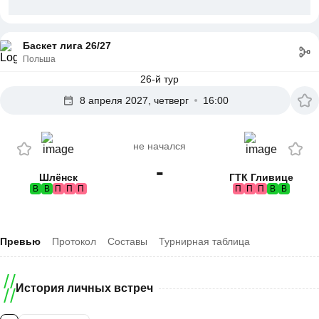
Баскет лига 26/27
Польша
26-й тур
8 апреля 2027, четверг
16:00
не начался
-
Шлёнск
ГТК Гливице
В
В
П
П
П
П
П
П
В
В
Превью
Протокол
Составы
Турнирная таблица
История личных встреч