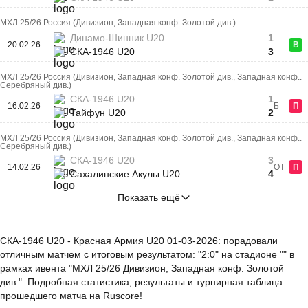
МХЛ 25/26 Россия (Дивизион, Западная конф. Золотой див.)
Динамо-Шинник U20
1
20.02.26
В
СКА-1946 U20
3
МХЛ 25/26 Россия (Дивизион, Западная конф. Золотой див., Западная конф..
Серебряный див.)
СКА-1946 U20
1
16.02.26
Б
П
Тайфун U20
2
МХЛ 25/26 Россия (Дивизион, Западная конф. Золотой див., Западная конф..
Серебряный див.)
СКА-1946 U20
3
14.02.26
ОТ
П
Сахалинские Акулы U20
4
Показать ещё
СКА-1946 U20 - Красная Армия U20 01-03-2026: порадовали
отличным матчем с итоговым результатом: "2:0" на стадионе "" в
рамках ивента "МХЛ 25/26 Дивизион, Западная конф. Золотой
див.". Подробная статистика, результаты и турнирная таблица
прошедшего матча на Ruscore!