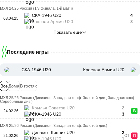
МХЛ 24/25 Россия (1/8 финала, 1-й матч)
СКА-1946 U20
4
03.04.25
Красная Армия U20
3
Показать ещё
Последние игры
СКА-1946 U20
Красная Армия U20
Все
Дома
В гостях
МХЛ 25/26 Россия (Дивизион, Западная конф. Золотой див., Западная конф..
Серебряный див.)
Крылья Советов U20
2
24.02.26
В
СКА-1946 U20
3
МХЛ 25/26 Россия (Дивизион, Западная конф. Золотой див.)
Динамо-Шинник U20
2
21.02.26
ОТ
П
СКА-1946 U20
1