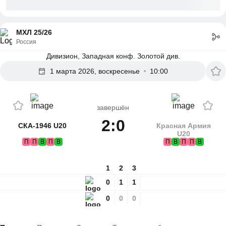
МХЛ 25/26
Россия
Дивизион, Западная конф. Золотой див.
1 марта 2026, воскресенье
10:00
завершён
2:0
СКА-1946 U20
Красная Армия
U20
П
П
В
П
В
П
В
П
П
В
1
2
3
0
1
1
0
0
0