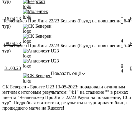
тур)
Беерсхот
Моленбек
1
16.04.23
Челленджер Про Лига 22/23 Бельгия (Раунд на повышение, 6-й
1
тур)
СК Беверен
СК Беверен
4
08.04.23
Челленджер Про Лига 22/23 Бельгия (Раунд на повышение, 5-й
1
тур)
Андерлехт U23
Андерлехт U23
0
31.03.23
4
Показать ещё
СК Беверен
СК Беверен - Брюгге U23 13-05-2023: порадовали отличным
матчем с итоговым результатом: "4:1" на стадионе "" в рамках
ивента "Челленджер Про Лига 22/23 Раунд на повышение, 10-й
тур". Подробная статистика, результаты и турнирная таблица
прошедшего матча на Ruscore!