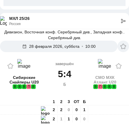
МХЛ 25/26
Россия
Дивизион, Восточная конф. Серебряный див., Западная конф..
Серебряный див.
28 февраля 2026, суббота
10:00
завершён
5:4
Сибирские
СМО МХК
Снайперы U20
Атлант U20
Б
В
В
В
П
В
В
П
В
В
В
1
2
3
ОТ
Б
2
2
0
0
1
2
1
1
0
0