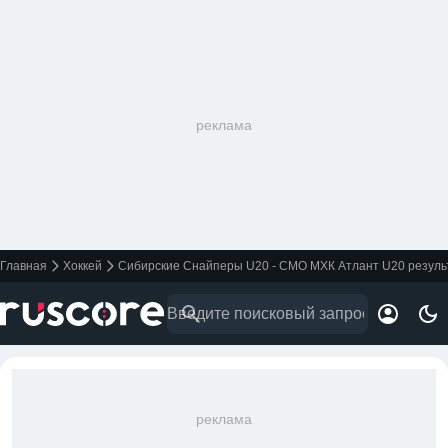
реклама
Главная
Хоккей
Сибирские Снайперы U20 - СМО МХК Атлант U20 результ
реклама