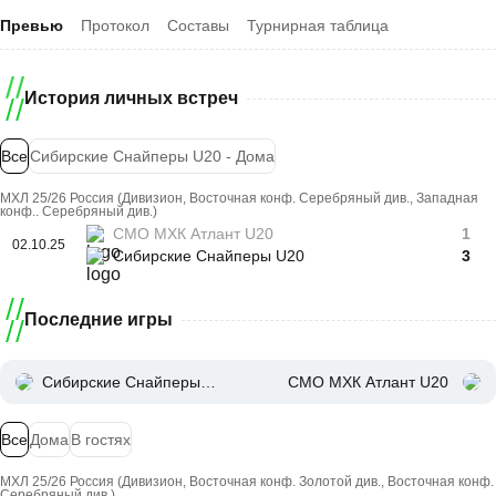
Превью
Протокол
Составы
Турнирная таблица
История личных встреч
Все
Сибирские Снайперы U20 - Дома
МХЛ 25/26 Россия (Дивизион, Восточная конф. Серебряный див., Западная
конф.. Серебряный див.)
СМО МХК Атлант U20
1
02.10.25
Сибирские Снайперы U20
3
Последние игры
Сибирские Снайперы U20
СМО МХК Атлант U20
Все
Дома
В гостях
МХЛ 25/26 Россия (Дивизион, Восточная конф. Золотой див., Восточная конф.
Серебряный див.)