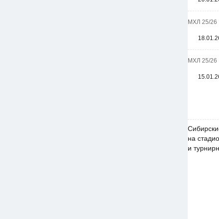
МХЛ 25/26 
18.01.2
МХЛ 25/26 
15.01.2
Сибирски
на стадио
и турнир