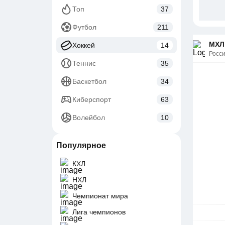
Топ
37
Футбол
211
МХЛ 
Хоккей
14
Росс
Теннис
35
Баскетбол
34
Киберспорт
63
Волейбол
10
Популярное
КХЛ
НХЛ
Чемпионат мира
Лига чемпионов