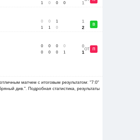
1
1
0
0
0
1
0
0
1
В
2
1
1
0
0
0
0
0
0
ОТ
П
1
0
0
0
1
тличным матчем с итоговым результатом: "7:0"
бряный див.". Подробная статистика, результаты