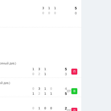
5
3
1
1
0
0
0
0
ряный див.)
5
1
3
1
П
3
0
2
1
й див.)
4
0
3
1
0
ОТ
В
5
1
2
1
1
2
0
1
0
0
ОТ
П