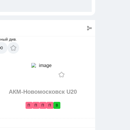
ный див.
00
АКМ-Новомосковск U20
П
П
П
П
В