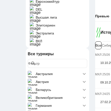
Еврохоккейтур
DEL
Превью
Высшая лига
Элитсериен
Исто
Экстралига
ВХЛ
Все
Сиби
Все турниры
МХЛ 25/26 
10.10.2
Австралия
МХЛ 25/26 
Австрия
09.10.2
Беларусь
МХЛ 24/25 
Великобритания
27.02.2
Германия