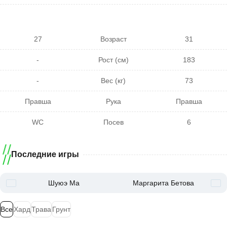
27
Возраст
31
-
Рост (см)
183
-
Вес (кг)
73
Правша
Рука
Правша
WC
Посев
6
Последние игры
Шуюэ Ма
Маргарита Бетова
Все
Хард
Трава
Грунт