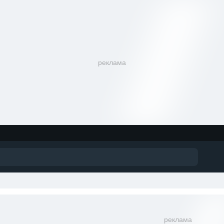
реклама
реклама