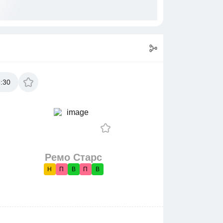
:30
Ремо Старс
Н
П
В
П
В