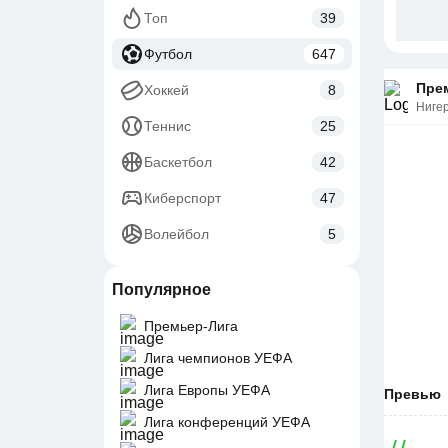
Топ
39
Футбол
647
Прем
Хоккей
8
Ниге
Теннис
25
Баскетбол
42
Киберспорт
47
Волейбол
5
Популярное
Премьер-Лига
Лига чемпионов УЕФА
Лига Европы УЕФА
Превью
Лига конференций УЕФА