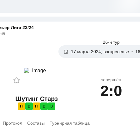
ьер Лига 23/24
рия
26-й тур
17 марта 2024, воскресенье
16
завершён
2:0
Шутинг Старз
Н
В
Н
В
В
Протокол
Составы
Турнирная таблица