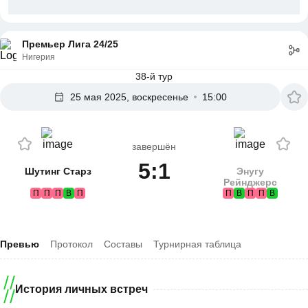
Премьер Лига 24/25
Нигерия
38-й тур
25 мая 2025, воскресенье
15:00
завершён
5:1
Шутинг Старз
Энугу
Рейнджерс
П
П
П
В
П
П
В
П
П
В
Превью
Протокол
Составы
Турнирная таблица
История личных встреч