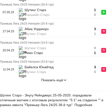
Премьер Лига 24/25 Нигерия (36-й тур)
Шутинг Старз
1
07.05.25
В
Саншайн Старз
0
Премьер Лига 24/25 Нигерия (35-й тур)
Абиа Уорриорз
3
27.04.25
П
Шутинг Старз
1
Премьер Лига 24/25 Нигерия (34-й тур)
Шутинг Старз
0
20.04.25
П
Ремо Старс
1
Премьер Лига 24/25 Нигерия (33-й тур)
Байелса Юнайтед
3
11.04.25
П
Шутинг Старз
0
Показать ещё
Шутинг Старз - Энугу Рейнджерс 25-05-2025: порадовали
отличным матчем с итоговым результатом: "5:1" на стадионе "" в
рамках ивента "Премьер Лига 24/25 38-й тур". Подробная