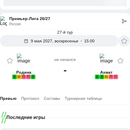
Премьер-Лига 26/27
Россия
27-й тур
9 мая 2027, воскресенье
15:00
не начался
-
Родина
Ахмат
В
Н
П
П
В
В
В
Н
П
П
Превью
Протокол
Составы
Турнирная таблица
Последние игры