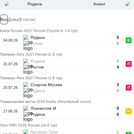
Родина
Ахмат
Все
Дома
В гостях
Кубок России 26/27 Россия (Группа A, 1-й тур)
Родина
5
04.08.26
В
Рубин
0
Премьер-Лига 26/27 Россия (2-й тур)
Родина
2
31.07.26
П
Ростов
4
Премьер-Лига 26/27 Россия (1-й тур)
Спартак Москва
3
25.07.26
П
Родина
0
Товарищеские матчи 2026 Клубы (Регулярный сезон)
Локомотив М
0
27.06.26
Н
Родина
0
Лига PARI 25/26 Россия (34-й тур)
Арсенал Тула
1