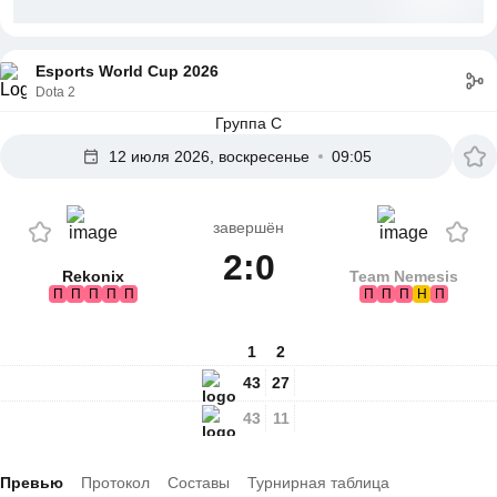
Esports World Cup 2026
Dota 2
Группа C
12 июля 2026, воскресенье
09:05
завершён
2:0
Rekonix
Team Nemesis
П
П
П
П
П
П
П
П
Н
П
1
2
43
27
43
11
Превью
Протокол
Составы
Турнирная таблица