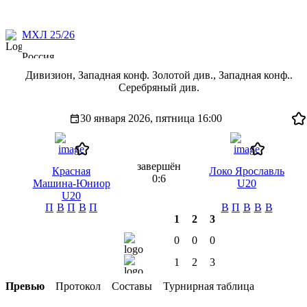
МХЛ 25/26
Россия
Дивизион, Западная конф. Золотой див., Западная конф..
Серебряный див.
30 января 2026, пятница
16:00
завершён
Красная
Локо Ярославль
0:6
Машина-Юниор
U20
U20
П
В
П
В
П
В
П
В
В
В
1
2
3
0
0
0
1
2
3
Превью
Протокол
Составы
Турнирная таблица