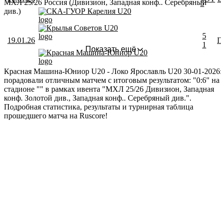
МХЛ 25/26 Россия (Дивизион, Западная конф.. Серебряный
5
див.)
СКА-ГУОР Карелия U20
Крылья Советов U20
5
19.01.26
1
Показать ещё
Красная Машина-Юниор U20
Красная Машина-Юниор U20 - Локо Ярославль U20 30-01-2026
порадовали отличным матчем с итоговым результатом: "0:6" на
стадионе "" в рамках ивента "МХЛ 25/26 Дивизион, Западная
конф. Золотой див., Западная конф.. Серебряный див.".
Подробная статистика, результаты и турнирная таблица
прошедшего матча на Ruscore!