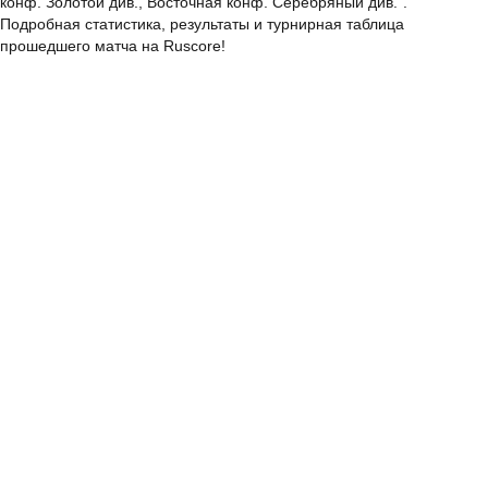
конф. Золотой див., Восточная конф. Серебряный див.".
Подробная статистика, результаты и турнирная таблица
прошедшего матча на Ruscore!