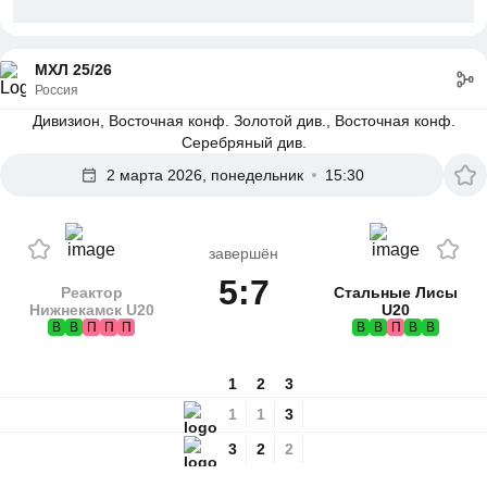
МХЛ 25/26
Россия
Дивизион, Восточная конф. Золотой див., Восточная конф.
Серебряный див.
2 марта 2026, понедельник
15:30
завершён
5:7
Реактор
Стальные Лисы
Нижнекамск U20
U20
В
В
П
П
П
В
В
П
В
В
1
2
3
1
1
3
3
2
2