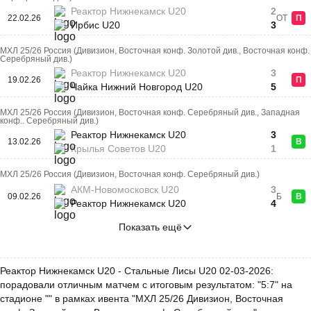
Реактор Нижнекамск U20
2
22.02.26
ОТ
П
Ирбис U20
3
МХЛ 25/26 Россия (Дивизион, Восточная конф. Золотой див., Восточная конф.
Серебряный див.)
Реактор Нижнекамск U20
3
19.02.26
П
Чайка Нижний Новгород U20
5
МХЛ 25/26 Россия (Дивизион, Восточная конф. Серебряный див., Западная
конф.. Серебряный див.)
Реактор Нижнекамск U20
3
13.02.26
В
Крылья Советов U20
1
МХЛ 25/26 Россия (Дивизион, Восточная конф. Серебряный див.)
АКМ-Новомосковск U20
3
09.02.26
Б
В
Реактор Нижнекамск U20
4
Показать ещё
Реактор Нижнекамск U20 - Стальные Лисы U20 02-03-2026:
порадовали отличным матчем с итоговым результатом: "5:7" на
стадионе "" в рамках ивента "МХЛ 25/26 Дивизион, Восточная