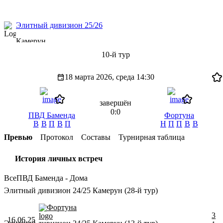
Элитный дивизион 25/26
Камерун
10-й тур
18 марта 2026, среда
14:30
завершён
0:0
ПВД Баменда
Фортуна
В
В
П
В
П
Н
П
П
В
В
Превью
Протокол
Составы
Турнирная таблица
История личных встреч
Все
ПВД Баменда - Дома
Элитный дивизион 24/25 Камерун (28-й тур)
Фортуна
3
16.06.25