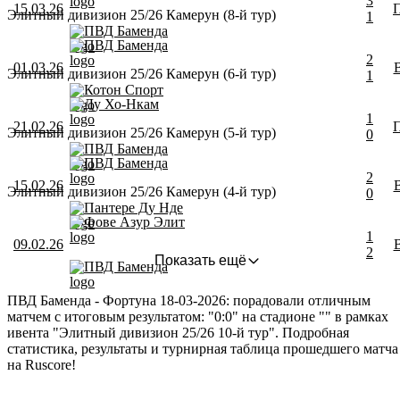
3
15.03.26
Элитный дивизион 25/26 Камерун (8-й тур)
1
ПВД Баменда
ПВД Баменда
2
01.03.26
Элитный дивизион 25/26 Камерун (6-й тур)
1
Котон Спорт
Ду Хо-Нкам
1
21.02.26
Элитный дивизион 25/26 Камерун (5-й тур)
0
ПВД Баменда
ПВД Баменда
2
15.02.26
Элитный дивизион 25/26 Камерун (4-й тур)
0
Пантере Ду Нде
Фове Азур Элит
1
09.02.26
2
Показать ещё
ПВД Баменда
ПВД Баменда - Фортуна 18-03-2026: порадовали отличным
матчем с итоговым результатом: "0:0" на стадионе "" в рамках
ивента "Элитный дивизион 25/26 10-й тур". Подробная
статистика, результаты и турнирная таблица прошедшего матча
на Ruscore!