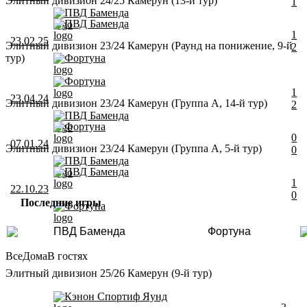
Элитный дивизион 24/25 Камерун (13-й тур)
1
ПВД Баменда
ПВД Баменда
1
23.02.25
Элитный дивизион 23/24 Камерун (Раунд на понижение, 9-й
2
тур)
Фортуна
Фортуна
1
23.04.24
Элитный дивизион 23/24 Камерун (Группа A, 14-й тур)
2
ПВД Баменда
Фортуна
0
07.01.24
Элитный дивизион 23/24 Камерун (Группа A, 5-й тур)
0
ПВД Баменда
ПВД Баменда
1
22.10.23
0
Последние игры
Фортуна
ПВД Баменда
Фортуна
Все
Дома
В гостях
Элитный дивизион 25/26 Камерун (9-й тур)
Кэнон Спортиф Яунд