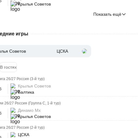
5
Крылья Советов
Показать ещё
едние игры
лья Советов
ЦСКА
В гостях
га 26/27 Россия (3-й тур)
Крылья Советов
6
Балтика
и 26/27 Россия (Группа C, 1-й тур)
Динамо Мх
6
Крылья Советов
га 26/27 Россия (2-й тур)
ЦСКА
6