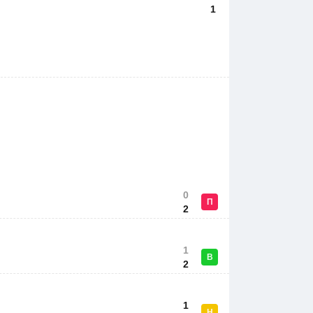
1
0
П
2
1
В
2
1
Н