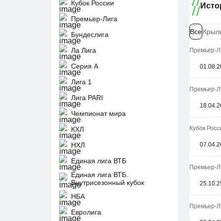
Кубок России
Исто
Премьер-Лига
Все
Крыль
Бундеслига
Ла Лига
Премьер-Ли
Серия А
01.08.2
Лига 1
Премьер-Ли
Лига PARI
18.04.2
Чемпионат мира
Кубок Росс
КХЛ
НХЛ
07.04.2
Единая лига ВТБ
Премьер-Ли
Единая лига ВТБ.
Внутрисезонный кубок
25.10.2
НБА
Премьер-Ли
Евролига