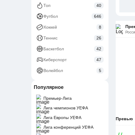
Топ
40
Футбол
646
Прем
Хоккей
8
Росс
Теннис
26
Баскетбол
42
Киберспорт
47
Волейбол
5
Популярное
Премьер-Лига
Лига чемпионов УЕФА
Лига Европы УЕФА
Превью
Лига конференций УЕФА