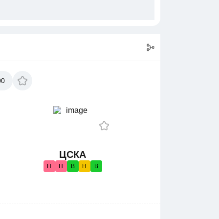
00
ЦСКА
П
П
В
Н
В