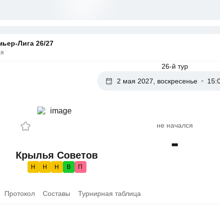
ьер-Лига 26/27
ия
26-й тур
2 мая 2027, воскресенье
15:
не начался
-
Крылья Советов
Н
Н
Н
В
П
Протокол
Составы
Турнирная таблица