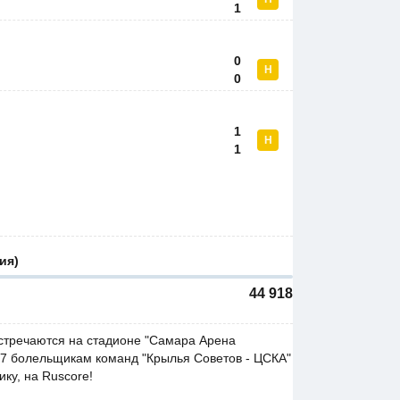
1
0
Н
0
1
Н
1
ия)
44 918
встречаются на стадионе "Самара Арена
027 болельщикам команд "Крылья Советов - ЦСКА"
ку, на Ruscore!