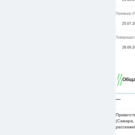
Премьер-Ли
25.07.2
Товарищеск
28.06.2
Обща
—
Приветст
(Самара, 
расскаже