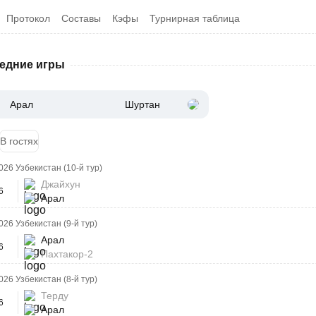
Протокол
Составы
Кэфы
Турнирная таблица
едние игры
Арал
Шуртан
В гостях
026 Узбекистан (10-й тур)
Джайхун
6
Арал
026 Узбекистан (9-й тур)
Арал
6
Пахтакор-2
026 Узбекистан (8-й тур)
Терду
6
Арал