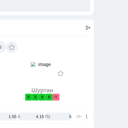
0
Шуртан
В
В
В
В
П
1.55
X
4.15
П2
5
18+