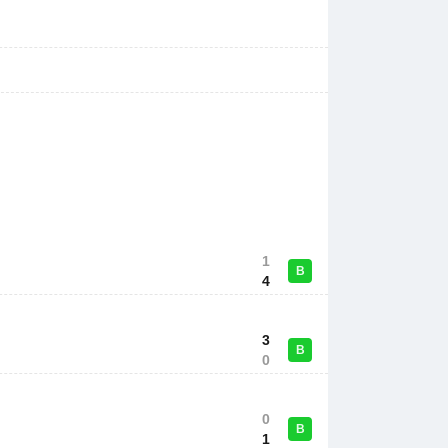
1
В
4
3
В
0
0
В
1