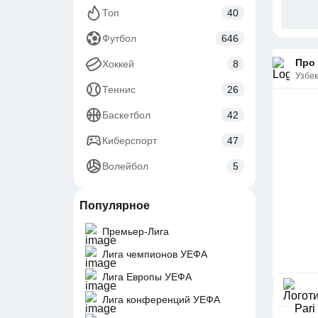
Топ
40
Футбол
646
Про 
Хоккей
8
Узбе
Теннис
26
Баскетбол
42
Киберспорт
47
Волейбол
5
Популярное
Премьер-Лига
Лига чемпионов УЕФА
Лига Европы УЕФА
Лига конференций УЕФА