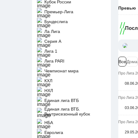
Кубок России
Превью
Премьер-Лига
Бундеслига
Посл
Ла Лига
Серия А
Лига 1
Лига PARI
Все
Дома
Чемпионат мира
Про Лига 2
КХЛ
08.06.2
НХЛ
Про Лига 2
Единая лига ВТБ
03.06.2
Единая лига ВТБ.
Внутрисезонный кубок
Про Лига 2
НБА
Евролига
29.05.2