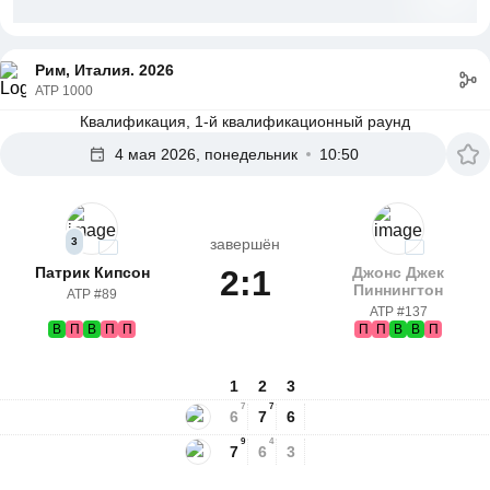
Рим, Италия. 2026
ATP 1000
Квалификация, 1-й квалификационный раунд
4 мая 2026, понедельник
10:50
3
завершён
Патрик Кипсон
2:1
Джонс Джек
Пиннингтон
ATP #89
ATP #137
В
П
В
П
П
П
П
В
В
П
1
2
3
7
7
6
7
6
9
4
7
6
3