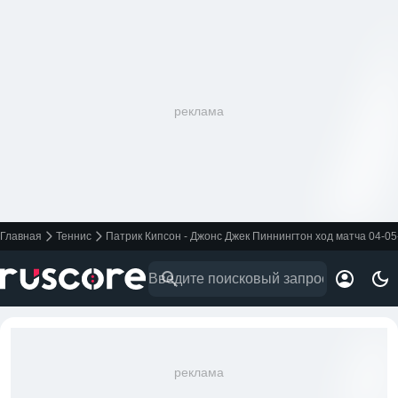
реклама
Главная
Теннис
Патрик Кипсон - Джонс Джек Пиннингтон ход матча 04-05
реклама