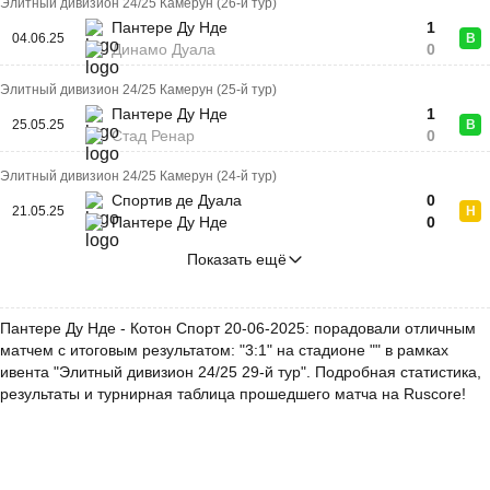
Элитный дивизион 24/25 Камерун (26-й тур)
Пантере Ду Нде
1
04.06.25
В
Динамо Дуала
0
Элитный дивизион 24/25 Камерун (25-й тур)
Пантере Ду Нде
1
25.05.25
В
Стад Ренар
0
Элитный дивизион 24/25 Камерун (24-й тур)
Спортив де Дуала
0
21.05.25
Н
Пантере Ду Нде
0
Показать ещё
Пантере Ду Нде - Котон Спорт 20-06-2025: порадовали отличным
матчем с итоговым результатом: "3:1" на стадионе "" в рамках
ивента "Элитный дивизион 24/25 29-й тур". Подробная статистика,
результаты и турнирная таблица прошедшего матча на Ruscore!