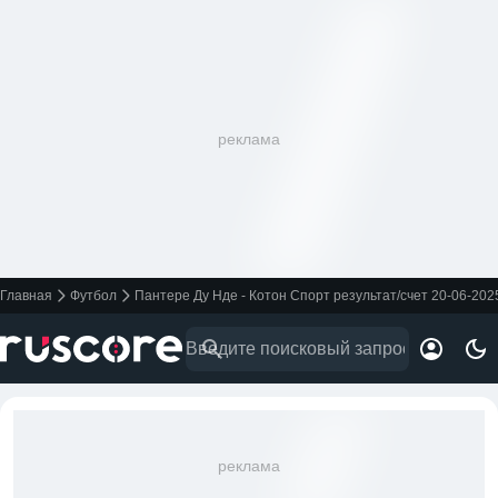
реклама
Главная
Футбол
Пантере Ду Нде - Котон Спорт результат/счет 20-06-202
реклама