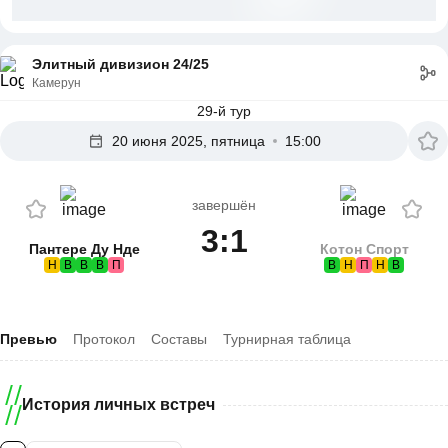
Элитный дивизион 24/25
Камерун
29-й тур
20 июня 2025, пятница
15:00
завершён
3:1
Пантере Ду Нде
Котон Спорт
Н
В
В
В
П
В
Н
П
Н
В
Превью
Протокол
Составы
Турнирная таблица
История личных встреч