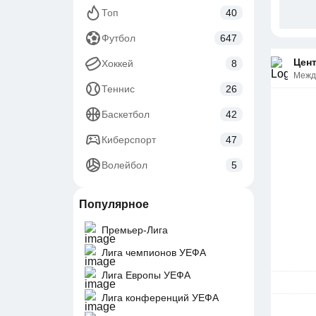
Топ
40
Футбол
647
Цент
Хоккей
8
Межд
Теннис
26
Баскетбол
42
Киберспорт
47
Волейбол
5
Популярное
Премьер-Лига
Лига чемпионов УЕФА
Лига Европы УЕФА
Лига конференций УЕФА