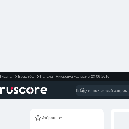
Главная
Баскетбол
Панама - Никарагуа ход матча 23-06-2016
Избранное