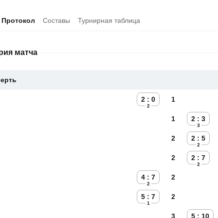
Протокол
Составы
Турнирная таблица
рия матча
верть
2 : 0
1
2
1
2 : 3
3
2
2 : 5
2
2
2 : 7
2
4 : 7
2
2
5 : 7
2
1
3
5 : 10