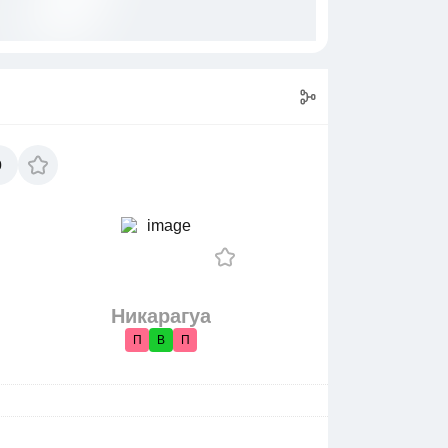
0
Никарагуа
П
В
П