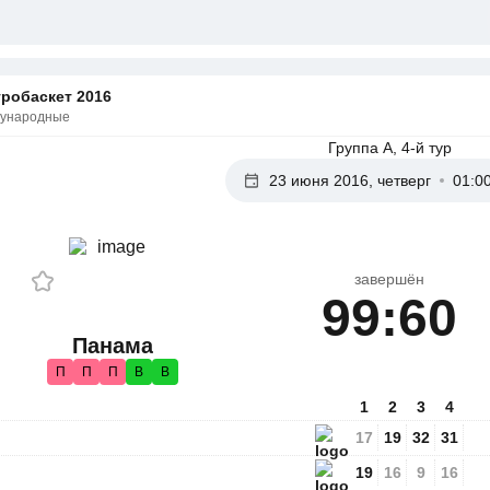
робаскет 2016
ународные
Группа А, 4-й тур
23 июня 2016, четверг
01:0
завершён
99:60
Панама
П
П
П
В
В
1
2
3
4
17
19
32
31
19
16
9
16