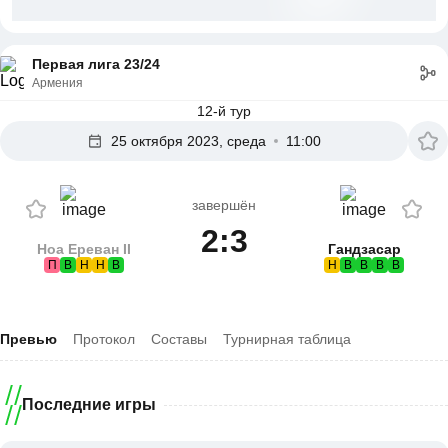
Первая лига 23/24
Армения
12-й тур
25 октября 2023, среда
11:00
завершён
2:3
Ноа Ереван II
Гандзасар
П
В
Н
Н
В
Н
В
В
В
В
Превью
Протокол
Составы
Турнирная таблица
Последние игры