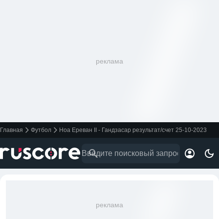
реклама
Главная
Футбол
Ноа Ереван II - Гандзасар результат/счет 25-10-2023
реклама