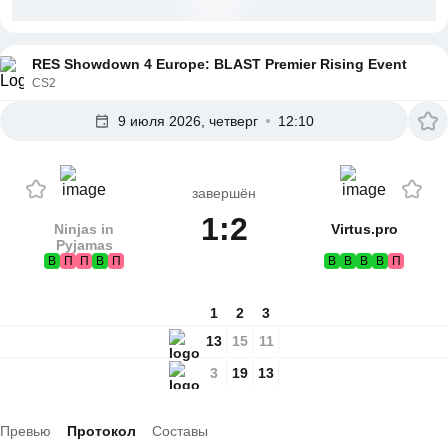
RES Showdown 4 Europe: BLAST Premier Rising Event
CS2
9 июля 2026, четверг
12:10
завершён
1:2
Ninjas in
Virtus.pro
Pyjamas
В
П
П
В
П
В
В
В
В
П
1
2
3
13
15
11
3
19
13
Превью
Протокол
Составы