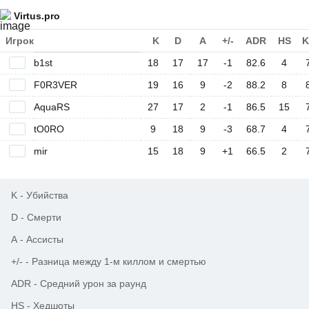
Virtus.pro
Игрок
K
D
A
+/-
ADR
HS
K
b1st
18
17
17
-1
82.6
4
F0R3VER
19
16
9
-2
88.2
8
AquaRS
27
17
2
-1
86.5
15
tO0RO
9
18
9
-3
68.7
4
mir
15
18
9
+1
66.5
2
K
-
Убийства
D
-
Смерти
A
-
Ассисты
+/-
-
Разница между 1-м киллом и смертью
ADR
-
Средний урон за раунд
HS
-
Хедшоты