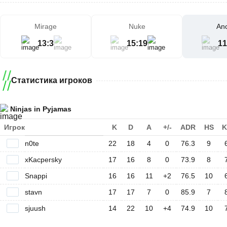
Mirage
Nuke
Anc
13
:
3
15
:
19
11
Статистика игроков
Ninjas in Pyjamas
Игрок
K
D
A
+/-
ADR
HS
K
n0te
22
18
4
0
76.3
9
xKacpersky
17
16
8
0
73.9
8
Snappi
16
16
11
+2
76.5
10
stavn
17
17
7
0
85.9
7
sjuush
14
22
10
+4
74.9
10