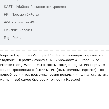
KAST
-
Убийство/ассист/выжил/размен
FK
-
Первые убийства
AWP
-
Убийства AWP
FA
-
Флеш-ассист
Rtg
-
Рейтинг
Ninjas in Pyjamas vs Virtus.pro 09-07-2026: команды встречаются на
стадионе "" в рамках события "RES Showdown 4 Europe: BLAST
Premier Rising Event ". Мы покажем, как идёт ход матча в прямом
эфире: хронология событий матча (голы, замены, карточки), все
подробности игры, возможная серия пенальти и полная статистика
матча — всё самое быстрое и точное на Ruscore!