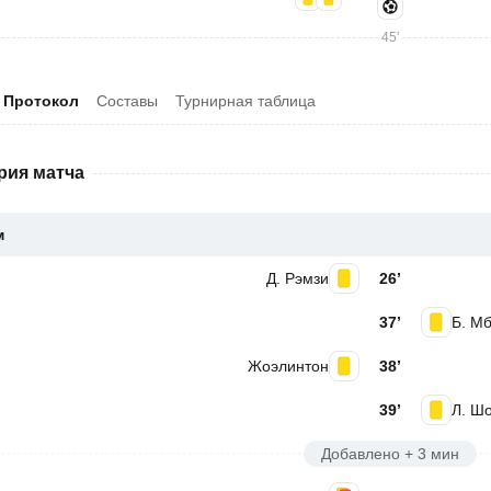
45'
Протокол
Составы
Турнирная таблица
рия матча
м
Д. Рэмзи
26’
37’
Б. М
Жоэлинтон
38’
39’
Л. Ш
Добавлено + 3 мин