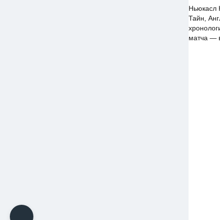
Ньюкасл 
Тайн, Анг
хронологи
матча — 