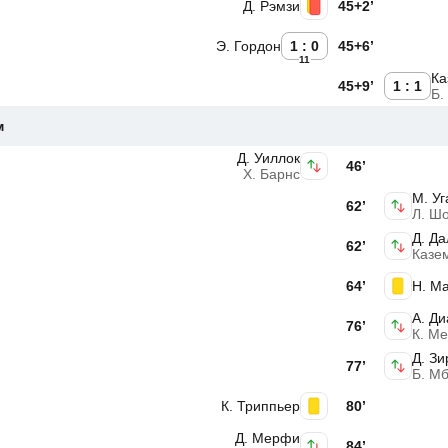
Д. Рэмзи
45+2’
Э. Гордон
1 : 0
45+6’
11
Ка
45+9’
1 : 1
Б.
м
Д. Уиллок
46’
Х. Барнс
М. Уг
62’
Л. Ш
Д. Да
62’
Казе
64’
Н. М
А. Д
76’
К. М
Д. Зи
77’
Б. М
К. Триппьер
80’
Д. Мерфи
84’