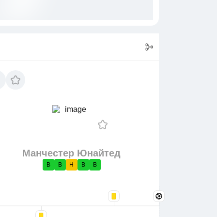
Манчестер Юнайтед
В
В
Н
В
В