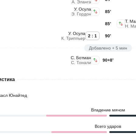
А. Эланга
У. Осула
85’
Э. Гордон
Т. М
85’
Н. М
У. Осула
2 : 1
90’
К. Триппьер
Добавлено + 5 мин
С. Ботман
90+8’
С. Тонали
истика
касл Юнайтед
Владение мячом
Всего ударов