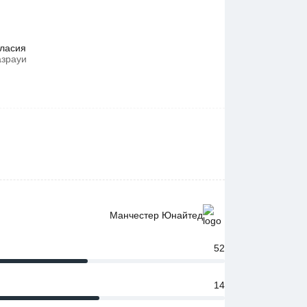
аласия
азрауи
Манчестер Юнайтед
52
14