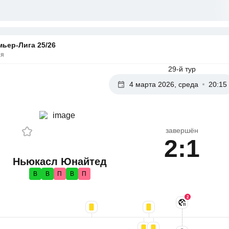
ьер-Лига 25/26
ия
29-й тур
4 марта 2026, среда
20:15
завершён
2:1
Ньюкасл Юнайтед
В
В
П
В
П
2