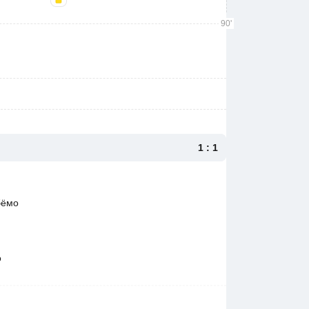
90'
1 : 1
бёмо
о