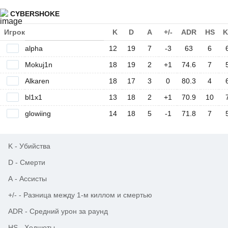
CYBERSHOKE
Игрок
K
D
A
+/-
ADR
HS
K
alpha
12
19
7
-3
63
6
Mokuj1n
18
19
2
+1
74.6
7
Alkaren
18
17
3
0
80.3
4
bl1x1
13
18
2
+1
70.9
10
glowiing
14
18
5
-1
71.8
7
K
-
Убийства
D
-
Смерти
A
-
Ассисты
+/-
-
Разница между 1-м киллом и смертью
ADR
-
Средний урон за раунд
HS
-
Хедшоты