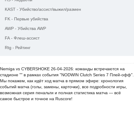
KAST
-
Убийство/ассист/выжил/размен
FK
-
Первые убийства
AWP
-
Убийства AWP
FA
-
Флеш-ассист
Rtg
-
Рейтинг
Nemiga vs CYBERSHOKE 26-04-2026: команды встречаются на
стадионе "" в рамках события "NODWIN Clutch Series 7 Плей-офф".
Мы покажем, как идёт ход матча в прямом эфире: хронология
событий матча (голы, замены, карточки), все подробности игры,
возможная серия пенальти и полная статистика матча — всё
самое быстрое и точное на Ruscore!