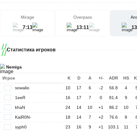
Mirage
Overpass
Anc
7
:
13
13
:
11
13
Статистика игроков
Nemiga
Игрок
K
D
A
+/-
ADR
HS
K
sowalio
10
17
6
-2
56.8
4
1eeR
16
17
7
0
81.4
9
khaN
24
14
10
+1
86.2
10
KaiR0N-
18
14
7
+2
76.6
8
syph0
23
16
9
+1
103.1
11