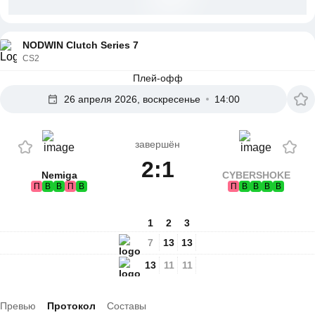
NODWIN Clutch Series 7
CS2
Плей-офф
26 апреля 2026, воскресенье
14:00
завершён
2:1
Nemiga
CYBERSHOKE
П
В
В
П
В
П
В
В
В
В
1
2
3
7
13
13
13
11
11
Превью
Протокол
Составы