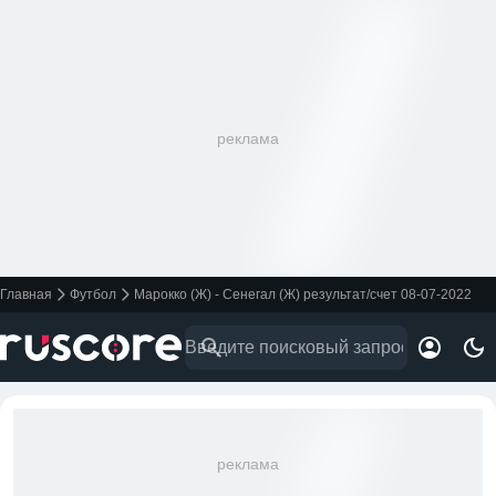
реклама
Главная
Футбол
Марокко (Ж) - Сенегал (Ж) результат/счет 08-07-2022
реклама