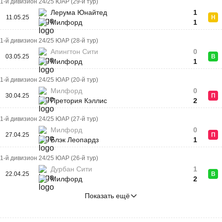
1-й дивизион 24/25 ЮАР (29-й тур)
Лерума Юнайтед
1
11.05.25
Н
Милфорд
1
1-й дивизион 24/25 ЮАР (28-й тур)
Апингтон Сити
0
03.05.25
В
Милфорд
1
1-й дивизион 24/25 ЮАР (20-й тур)
Милфорд
0
30.04.25
П
Претория Кэллис
2
1-й дивизион 24/25 ЮАР (27-й тур)
Милфорд
0
27.04.25
П
Блэк Леопардз
1
1-й дивизион 24/25 ЮАР (26-й тур)
Дурбан Сити
1
22.04.25
В
Милфорд
2
Показать ещё