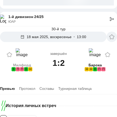
1-й дивизион 24/25
ЮАР
30-й тур
18 мая 2025, воскресенье
13:00
завершён
1:2
Милфорд
Барока
В
П
П
В
Н
Н
Н
В
П
П
Превью
Протокол
Составы
Турнирная таблица
История личных встреч