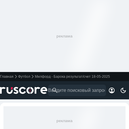
реклама
Главная
Футбол
Милфорд - Барока результат/счет 18-05-2025
реклама