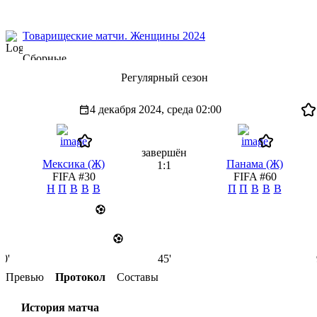
Товарищеские матчи. Женщины 2024
Сборные
Регулярный сезон
4 декабря 2024, среда
02:00
завершён
Мексика (Ж)
Панама (Ж)
1:1
FIFA #30
FIFA #60
Н
П
В
В
В
П
П
В
В
В
0'
45'
Превью
Протокол
Составы
История матча