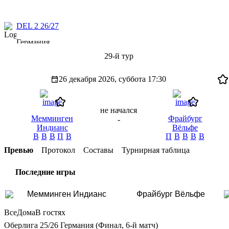
DEL 2 26/27
Германия
29-й тур
26 декабря 2026, суббота
17:30
не начался
Мемминген
Фрайбург
-
Индианс
Вёльфе
В
В
В
П
В
П
В
В
В
В
Превью
Протокол
Составы
Турнирная таблица
Последние игры
Мемминген Индианс
Фрайбург Вёльфе
Все
Дома
В гостях
Оберлига 25/26 Германия (Финал, 6-й матч)