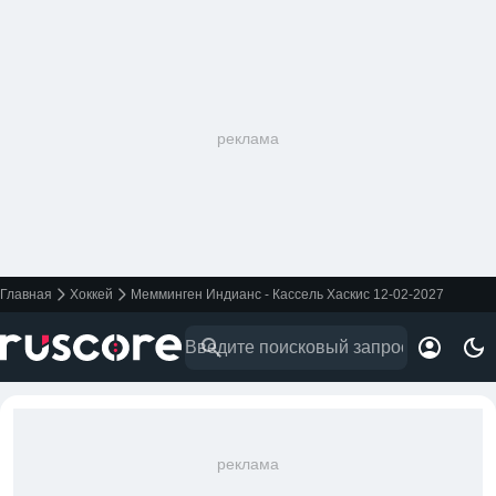
реклама
Главная
Хоккей
Мемминген Индианс - Кассель Хаскис 12-02-2027
реклама