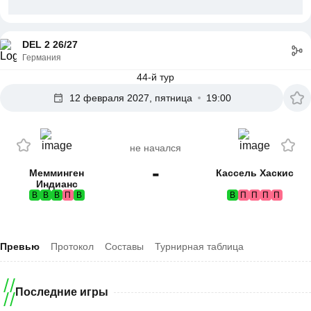
DEL 2 26/27
Германия
44-й тур
12 февраля 2027, пятница
19:00
не начался
-
Мемминген
Кассель Хаскис
Индианс
В
В
В
П
В
В
П
П
П
П
Превью
Протокол
Составы
Турнирная таблица
Последние игры