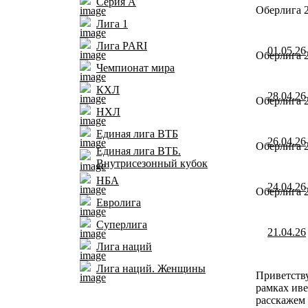
Серия А
Оберлига 2
Лига 1
Лига PARI
01.05.26
Оберлига 2
Чемпионат мира
КХЛ
28.04.26
Оберлига 2
НХЛ
Единая лига ВТБ
26.04.26
Оберлига 2
Единая лига ВТБ.
Внутрисезонный кубок
НБА
24.04.26
Оберлига 2
Евролига
Суперлига
21.04.26
Лига наций
Лига наций. Женщины
Приветству
рамках иве
расскажем 