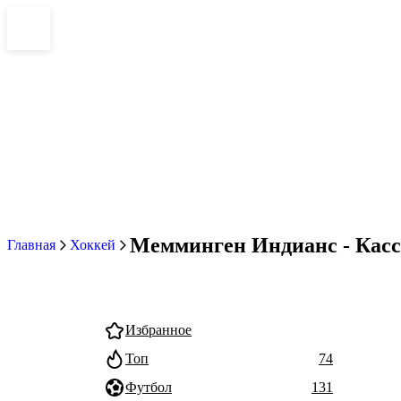
Мемминген Индианс - Кассе
Главная
Хоккей
Избранное
Топ
74
Футбол
131