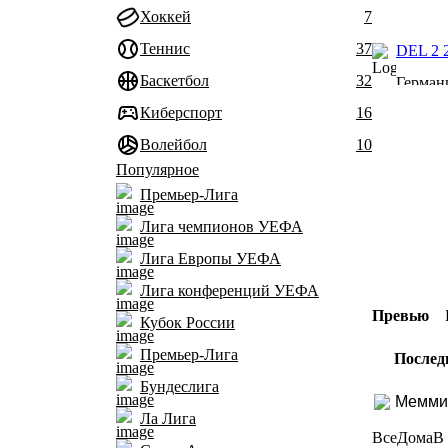
Хоккей
7
Теннис
37
DEL 2 
Баскетбол
32
Герман
Киберспорт
16
Волейбол
10
Популярное
Премьер-Лига
Лига чемпионов УЕФА
Лига Европы УЕФА
Лига конференций УЕФА
Превью
Кубок России
Премьер-Лига
Послед
Бундеслига
Мемми
Ла Лига
Все
Дома
В 