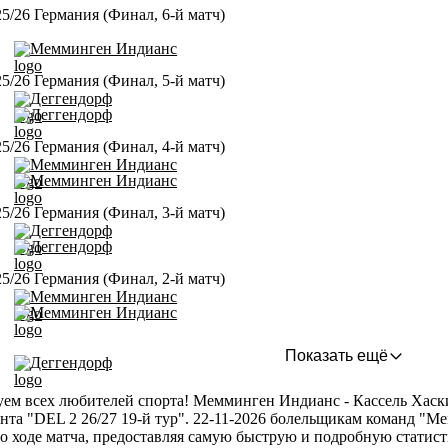
5/26 Германия (Финал, 6-й матч)
Мемминген Индианс
5/26 Германия (Финал, 5-й матч)
Деггендорф
Деггендорф
5/26 Германия (Финал, 4-й матч)
Мемминген Индианс
Мемминген Индианс
5/26 Германия (Финал, 3-й матч)
Деггендорф
Деггендорф
5/26 Германия (Финал, 2-й матч)
Мемминген Индианс
Мемминген Индианс
Показать ещё
Деггендорф
ем всех любителей спорта! Мемминген Индианс - Кассель Хаскис
нта "DEL 2 26/27 19-й тур". 22-11-2026 болельщикам команд "М
о ходе матча, предоставляя самую быструю и подробную статисти