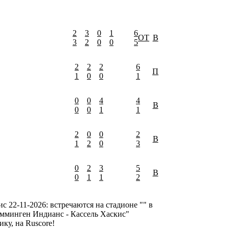
2
3
0
1
6
ОТ
В
3
2
0
0
5
2
2
2
6
П
1
0
0
1
0
0
4
4
В
0
0
1
1
2
0
0
2
В
1
2
0
3
0
2
3
5
В
0
1
1
2
 22-11-2026: встречаются на стадионе "" в
емминген Индианс - Кассель Хаскис"
ку, на Ruscore!