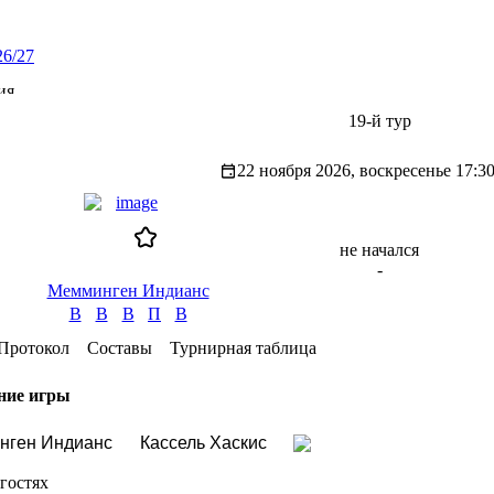
26/27
ия
19-й тур
22 ноября 2026, воскресенье
17:3
не начался
-
Мемминген Индианс
В
В
В
П
В
Протокол
Составы
Турнирная таблица
ние игры
нген Индианс
Кассель Хаскис
гостях