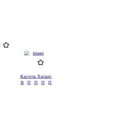
0
Кассель Хаскис
В
П
П
П
П