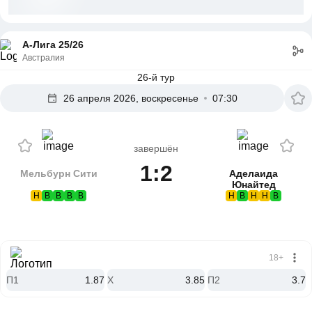
А-Лига 25/26
Австралия
26-й тур
26 апреля 2026, воскресенье
07:30
завершён
1:2
Мельбурн Сити
Аделаида
Юнайтед
Н
В
В
В
В
Н
В
Н
Н
В
18+
П1
1.87
X
3.85
П2
3.7