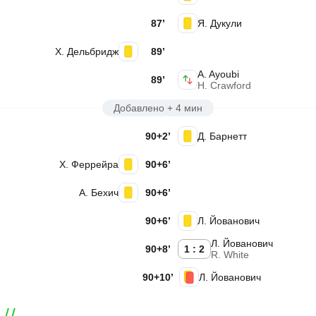
87’
Я. Дукули
Х. Дельбридж
89’
A. Ayoubi
89’
H. Crawford
Добавлено + 4 мин
90+2’
Д. Барнетт
Х. Феррейра
90+6’
А. Бехич
90+6’
90+6’
Л. Йованович
Л. Йованович
90+8’
1 : 2
R. White
90+10’
Л. Йованович