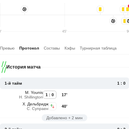
'
45'
9
Превью
Протокол
Составы
Кэфы
Турнирная таблица
История матча
1-й тайм
1 : 0
M. Younis
1 : 0
17’
H. Shillington
Х. Дельбридж
40’
С. Супраен
Добавлено + 2 мин