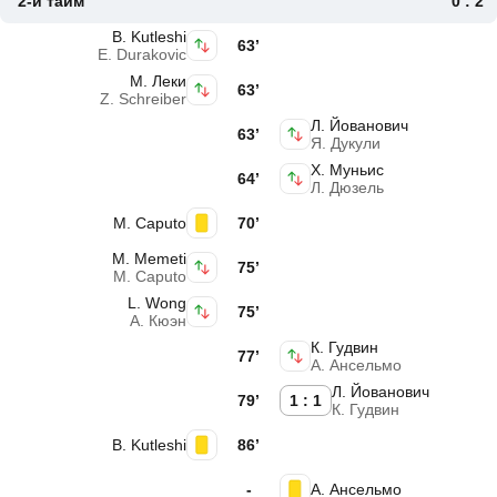
2-й тайм
0 : 2
B. Kutleshi
63’
E. Durakovic
М. Леки
63’
Z. Schreiber
Л. Йованович
63’
Я. Дукули
Х. Муньис
64’
Л. Дюзель
M. Caputo
70’
M. Memeti
75’
M. Caputo
L. Wong
75’
А. Кюэн
К. Гудвин
77’
A. Ансельмо
Л. Йованович
79’
1 : 1
К. Гудвин
B. Kutleshi
86’
-
A. Ансельмо