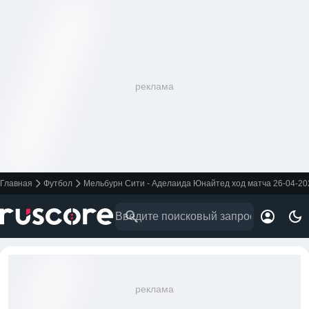
реклама
Главная
Футбол
Мельбурн Сити - Аделаида Юнайтед ход матча 26-04-20
реклама