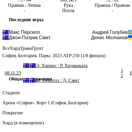
Правша / Левша
Рука
Правша / Правша
-
Посев
-
Последние игры
Макс Пёрселл
Андрей Голубев
Джон-Патрик Смит
Денис Молчанов
Все
Хард
Трава
Грунт
София, Болгария. Пары. 2023 ATP 250 (1/8 финала)
Э. Харрис / Р. Хиджиката
1
08.11.23
2
Общая информация
М. Пёрселл / Д. Смит
Стадион
Арена «София». Корт 1 (София, Болгария)
Покрытие
Хард (в помещении)