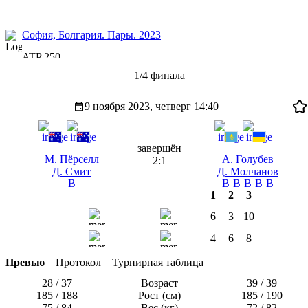
София, Болгария. Пары. 2023
ATP 250
1/4 финала
9 ноября 2023, четверг
14:40
завершён
М. Пёрселл
А. Голубев
2:1
Д. Смит
Д. Молчанов
В
В
В
В
В
В
1
2
3
6
3
10
4
6
8
Превью
Протокол
Турнирная таблица
28 / 37
Возраст
39 / 39
185 / 188
Рост (см)
185 / 190
75 / 84
Вес (кг)
72 / 82