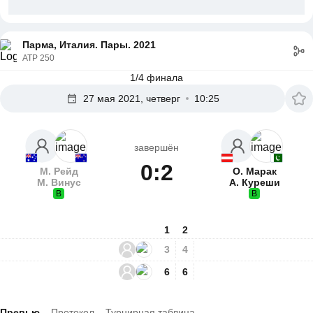
Парма, Италия. Пары. 2021
ATP 250
1/4 финала
27 мая 2021, четверг
10:25
завершён
0:2
М. Рейд
О. Марак
М. Винус
А. Куреши
В
В
1
2
3
4
6
6
Превью
Протокол
Турнирная таблица