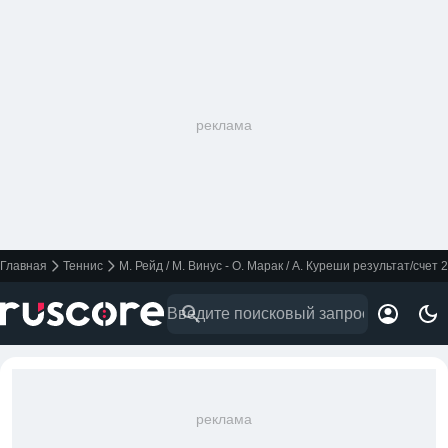
реклама
Главная
Теннис
М. Рейд / М. Винус - О. Марак / А. Куреши результат/счет 
реклама