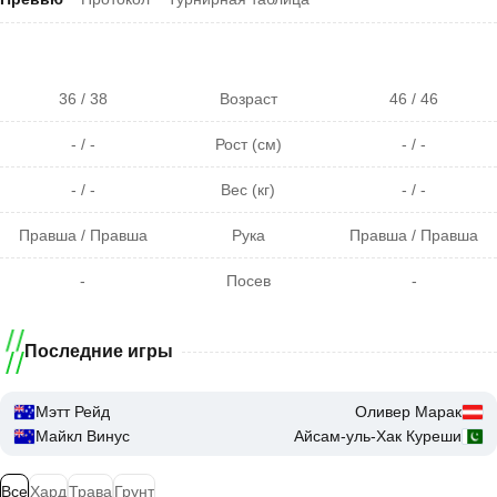
36 / 38
Возраст
46 / 46
- / -
Рост (см)
- / -
- / -
Вес (кг)
- / -
Правша / Правша
Рука
Правша / Правша
-
Посев
-
Последние игры
Мэтт Рейд
Оливер Марак
Майкл Винус
Айсам-уль-Хак Куреши
Все
Хард
Трава
Грунт