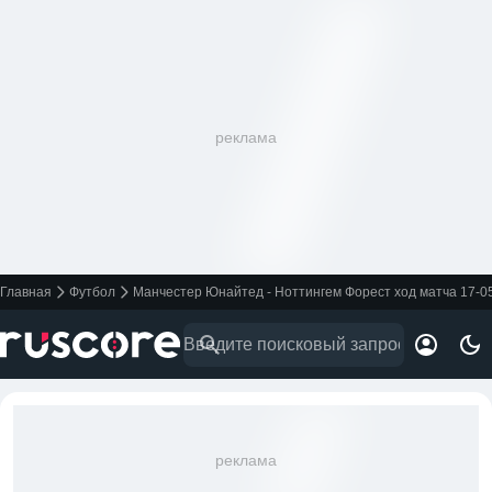
реклама
Главная
Футбол
Манчестер Юнайтед - Ноттингем Форест ход матча 17-0
реклама