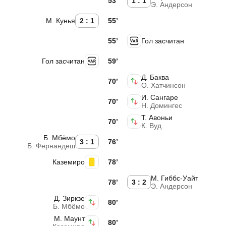
53’
1 : 1
Э. Андерсон
М. Кунья
2 : 1
55’
55’
Гол засчитан
Гол засчитан
59’
Д. Баква
70’
О. Хатчинсон
И. Сангаре
70’
Н. Домингес
Т. Авоньи
70’
К. Вуд
Б. Мбёмо
3 : 1
76’
Б. Фернандеш
Каземиро
78’
М. Гиббс-Уайт
78’
3 : 2
Э. Андерсон
Д. Зиркзе
80’
Б. Мбёмо
М. Маунт
80’