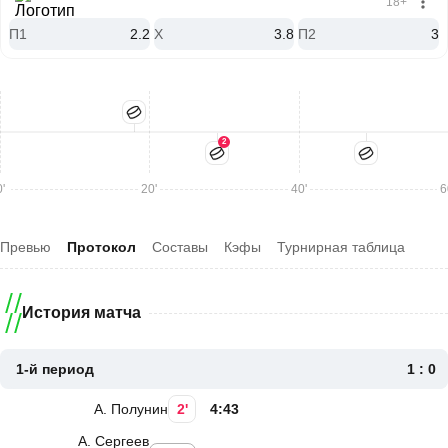
18+
П1
2.2
X
3.8
П2
3
2
'
20'
40'
6
Превью
Протокол
Составы
Кэфы
Турнирная таблица
История матча
1-й период
1 : 0
А. Полунин
2'
4:43
А. Сергеев