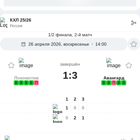
КХЛ 25/26
Россия
1/2 финала, 2-й матч
26 апреля 2026, воскресенье
14:00
завершён
1:3
Локомотив
Авангард
В
В
В
В
П
В
В
П
В
В
1
2
3
1
0
0
0
2
1