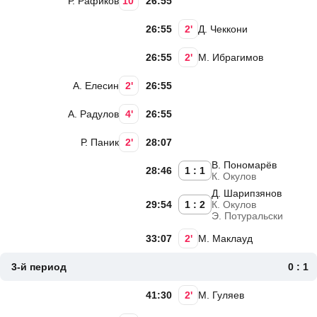
Р. Рафиков
10'
26:55
26:55
2'
Д. Чеккони
26:55
2'
М. Ибрагимов
А. Елесин
2'
26:55
А. Радулов
4'
26:55
Р. Паник
2'
28:07
В. Пономарёв
28:46
1 : 1
К. Окулов
Д. Шарипзянов
29:54
1 : 2
К. Окулов
Э. Потуральски
33:07
2'
М. Маклауд
3-й период
0 : 1
41:30
2'
М. Гуляев