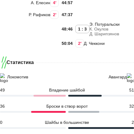
А. Елесин
4'
44:57
Р. Рафиков
2'
47:37
Э. Потуральски
48:46
1 : 3
К. Окулов
Д. Шарипзянов
50:04
2'
Д. Чеккони
Статистика
Локомотив
Авангард
49
Владение шайбой
51
36
Броски в створ ворот
32
0
Шайбы в большинстве
2