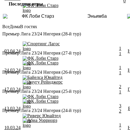
0
Последние игры
ФК Лоби Старз
ФК Лоби Старз
Эньимба
Все
Дома
В гостях
Премьер Лига 23/24 Нигерия (28-й тур)
Спортинг Лагос
1
03.04.24
Премьер Лига 23/24 Нигерия (27-й тур)
1
ФК Лоби Старз
ФК Лоби Старз
1
24.03.24
Премьер Лига 23/24 Нигерия (26-й тур)
1
Байелса Юнайтед
Энугу Рейнджерс
2
17.03.24
Премьер Лига 23/24 Нигерия (25-й тур)
1
ФК Лоби Старз
ФК Лоби Старз
3
13.03.24
Премьер Лига 23/24 Нигерия (24-й тур)
2
Риверс Юнайтед
Абиа Уорриорз
1
10.03.24