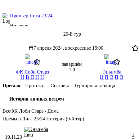
Премьер Лига 23/24
Нигерия
29-й тур
7 апреля 2024, воскресенье
15:00
завершён
1:0
ФК Лоби Старз
Эньимба
Н
В
П
Н
Н
Н
П
В
П
В
Превью
Протокол
Составы
Турнирная таблица
История личных встреч
Все
ФК Лоби Старз - Дома
Премьер Лига 23/24 Нигерия (9-й тур)
Эньимба
1
19.11.23