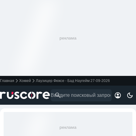
реклама
Главная
Хоккей
Лаузицер Фюксе - Бад Наугейм 27-09-2026
реклама