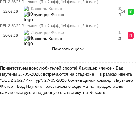
DEL 2 25/26 Германия (Плей-офф, 1/4 финала, 3-й матч)
Кассель Хаскис
3
22.03.26
ОТ
В
Лаузицер Фюксе
4
DEL 2 25/26 Германия (Плей-офф, 1/4 финала, 2-й матч)
Лаузицер Фюксе
1
20.03.26
П
Кассель Хаскис
2
Показать ещё
Приветствуем всех любителей спорта! Лаузицер Фюксе - Бад
Наугейм 27-09-2026: встречаются на стадионе "" в рамках ивента
"DEL 2 26/27 4-й тур". 27-09-2026 болельщикам команд "Лаузицер
Фюксе - Бад Наугейм" расскажем о ходе матча, предоставляя
самую быструю и подробную статистику, на Ruscore!