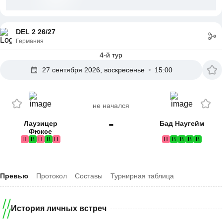
DEL 2 26/27
Германия
4-й тур
27 сентября 2026, воскресенье
15:00
не начался
-
Лаузицер
Бад Наугейм
Фюксе
П
В
П
В
П
П
В
В
В
В
Превью
Протокол
Составы
Турнирная таблица
История личных встреч