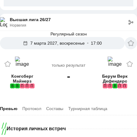
Высшая лига 26/27
Норвегия
Регулярный сезон
7 марта 2027, воскресенье
17:00
только результат
-
Конгсберг
Берум Верк
Майнерз
Дефендерс
В
В
П
П
П
П
П
В
П
П
Превью
Протокол
Составы
Турнирная таблица
История личных встреч