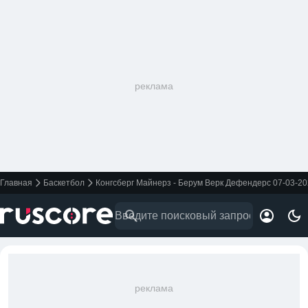
реклама
Главная
Баскетбол
Конгсберг Майнерз - Берум Верк Дефендерс 07-03-2
реклама