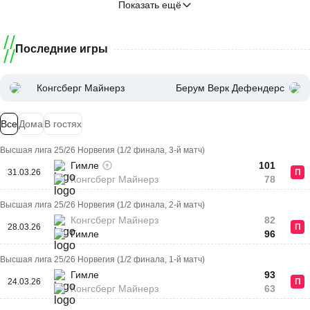
Показать ещё
Последние игры
Конгсберг Майнерз
Берум Верк Дефендерс
Все
Дома
В гостях
Высшая лига 25/26 Норвегия (1/2 финала, 3-й матч)
Гимле
101
31.03.26
П
Конгсберг Майнерз
78
Высшая лига 25/26 Норвегия (1/2 финала, 2-й матч)
Конгсберг Майнерз
82
28.03.26
П
Гимле
96
Высшая лига 25/26 Норвегия (1/2 финала, 1-й матч)
Гимле
93
24.03.26
П
Конгсберг Майнерз
63