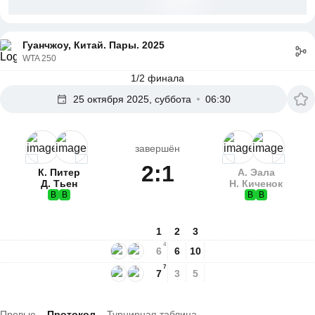
Гуанчжоу, Китай. Пары. 2025
WTA 250
1/2 финала
25 октября 2025, суббота
06:30
завершён
2:1
К. Питер
А. Эала
Д. Тьен
Н. Киченок
В
В
В
В
1
2
3
4
6
6
10
7
7
3
5
Превью
Протокол
Турнирная таблица