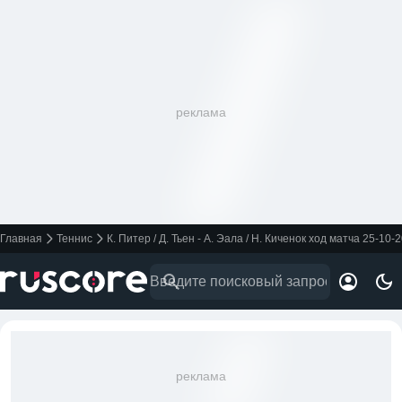
реклама
Главная
Теннис
К. Питер / Д. Тьен - А. Эала / Н. Киченок ход матча 25-10-
реклама