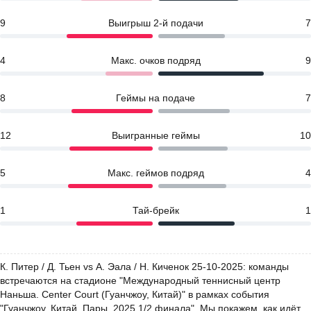
9
Выигрыш 2-й подачи
7
4
Макс. очков подряд
9
8
Геймы на подаче
7
12
Выигранные геймы
10
5
Макс. геймов подряд
4
1
Тай-брейк
1
К. Питер / Д. Тьен vs А. Эала / Н. Киченок 25-10-2025: команды
встречаются на стадионе "Международный теннисный центр
Наньша. Center Court (Гуанчжоу, Китай)" в рамках события
"Гуанчжоу, Китай. Пары. 2025 1/2 финала". Мы покажем, как идёт