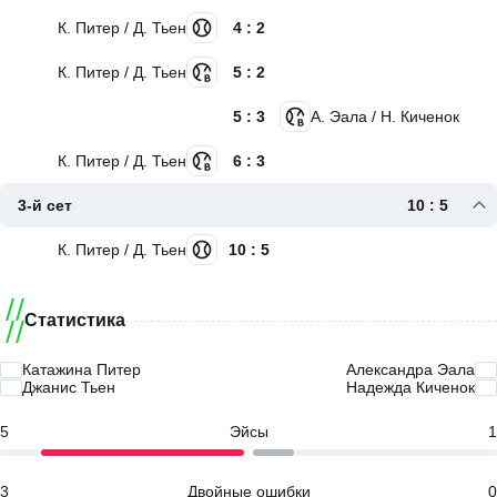
К. Питер / Д. Тьен
4 : 2
К. Питер / Д. Тьен
5 : 2
5 : 3
А. Эала / Н. Киченок
К. Питер / Д. Тьен
6 : 3
3-й сет
10 : 5
К. Питер / Д. Тьен
10 : 5
Статистика
Катажина Питер
Александра Эала
Джанис Тьен
Надежда Киченок
5
Эйсы
1
3
Двойные ошибки
0