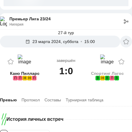
Премьер Лига 23/24
Нигерия
27-й тур
23 марта 2024, суббота
15:00
завершён
1:0
Кано Пилларс
Спортинг Лагос
П
П
Н
Н
П
В
Н
В
П
В
Превью
Протокол
Составы
Турнирная таблица
История личных встреч