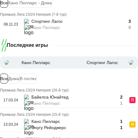
Все
Кано Пилларс - Дома
Премьер Лига 23/24 Нигерия (7-й тур)
Спортинг Лагос
3
06.11.23
Кано Пилларс
0
Последние игры
Кано Пилларс
Спортинг Лагос
Все
Дома
В гостях
Премьер Лига 23/24 Нигерия (26-й тур)
Байелса Юнайтед
2
17.03.24
П
Кано Пилларс
1
Премьер Лига 23/24 Нигерия (25-й тур)
Кано Пилларс
1
13.03.24
Н
Энугу Рейнджерс
1