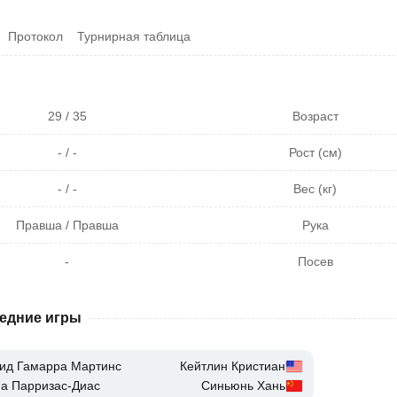
Протокол
Турнирная таблица
29 / 35
Возраст
- / -
Рост (см)
- / -
Вес (кг)
Правша / Правша
Рука
-
Посев
едние игры
ид Гамарра Мартинс
Кейтлин Кристиан
а Парризас-Диас
Синьюнь Хань