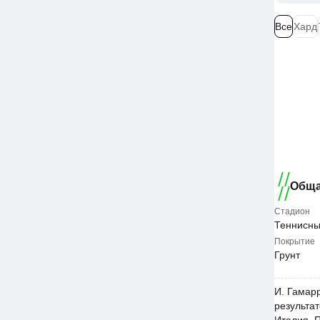
Все
Хард
Обща
Стадион
Теннисны
Покрытие
Грунт
И. Гамарр
результат