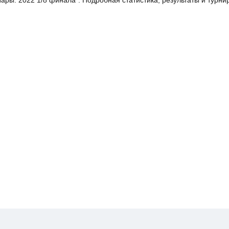
Пары. 2022 1/8 финала". Подробная статистика, результаты и турн