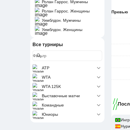
Ролан Гаррос. Мужчины
Ролан Гаррос. Женщины
Превью
Уимблдон. Мужчины
Уимблдон. Женщины
Все турниры
ATP
WTA
WTA 125K
Выставочные матчи
Посл
Командные
Юниоры
Ингр
Нури