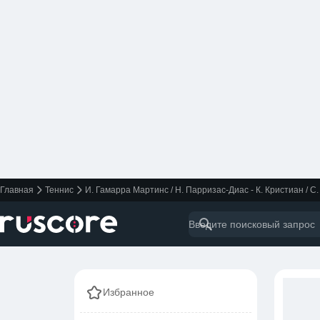
Главная
Теннис
И. Гамарра Мартинс / Н. Парризас-Диас - К. Кристиан / С
Избранное