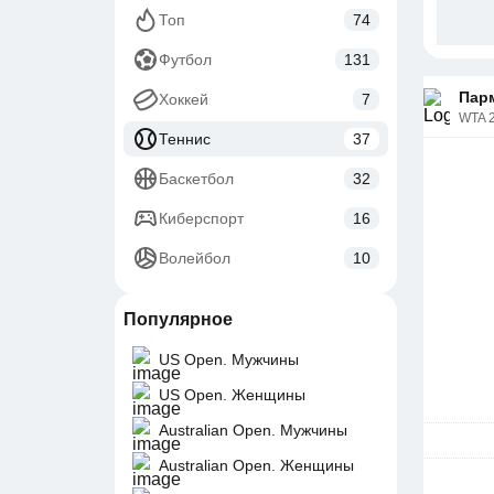
Топ
74
Футбол
131
Парм
Хоккей
7
WTA 
Теннис
37
Баскетбол
32
Киберспорт
16
Волейбол
10
Популярное
US Open. Мужчины
US Open. Женщины
Australian Open. Мужчины
Australian Open. Женщины