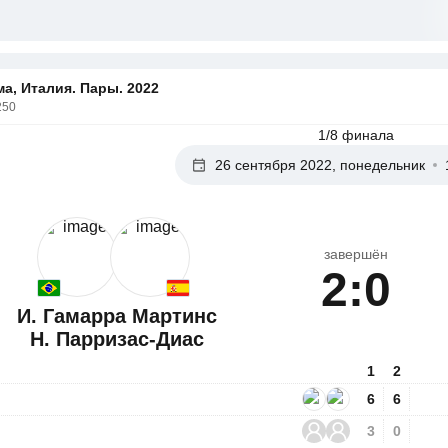
а, Италия. Пары. 2022
250
1/8 финала
26 сентября 2022, понедельник
завершён
2:0
И. Гамарра Мартинс
Н. Парризас-Диас
1
2
6
6
3
0