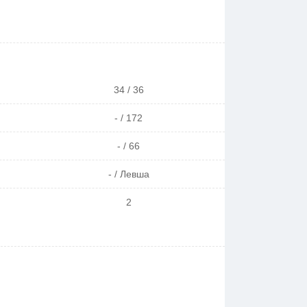
34 / 36
- / 172
- / 66
- / Левша
2