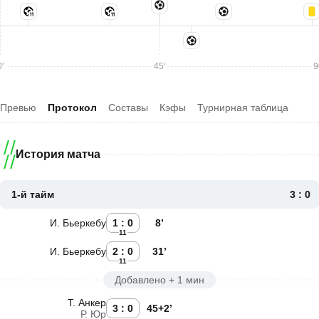
'
45'
9
Превью
Протокол
Составы
Кэфы
Турнирная таблица
История матча
1-й тайм
3 : 0
И. Бьеркебу
1 : 0
8’
11
И. Бьеркебу
2 : 0
31’
11
Добавлено + 1 мин
Т. Анкер
3 : 0
45+2’
Р. Юр