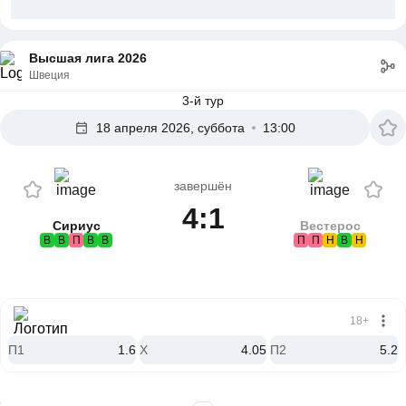
Высшая лига 2026
Швеция
3-й тур
18 апреля 2026, суббота
13:00
завершён
4:1
Сириус
Вестерос
В
В
П
В
В
П
П
Н
В
Н
18+
П1
1.6
X
4.05
П2
5.2