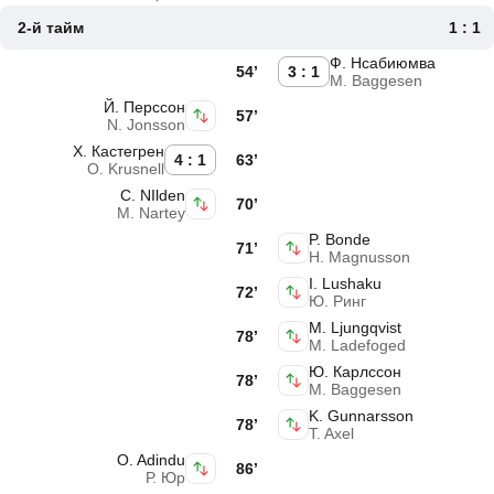
2-й тайм
1 : 1
Ф. Нсабиюмва
54’
3 : 1
M. Baggesen
Й. Перссон
57’
N. Jonsson
Х. Кастегрен
4 : 1
63’
O. Krusnell
C. NIlden
70’
M. Nartey
P. Bonde
71’
H. Magnusson
I. Lushaku
72’
Ю. Ринг
M. Ljungqvist
78’
M. Ladefoged
Ю. Карлссон
78’
M. Baggesen
K. Gunnarsson
78’
T. Axel
O. Adindu
86’
Р. Юр