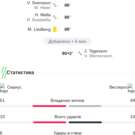
V. Svensson
86’
M. Heier
H. Mella
86’
И. Бьеркебу
M. Lindberg
88’
Добавлено + 6 мин
J. Tagesson
90+2’
V. Wernersson
Статистика
Сириус
Вестерос
51
Владение мячом
49
10
Всего ударов
10
6
Удары в створ
3