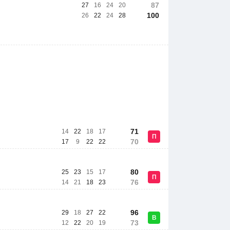
87
27
16
24
20
100
26
22
24
28
71
14
22
18
17
П
70
17
9
22
22
80
25
23
15
17
П
76
14
21
18
23
96
29
18
27
22
В
73
12
22
20
19