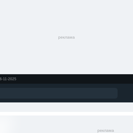
реклама
6-11-2025
реклама