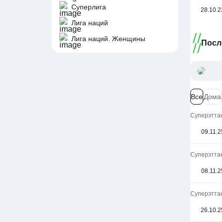
Суперлига
28.10.2
Лига наций
Лига наций. Женщины
Посл
Все
Дома
Суперэттан
09.11.2
Суперэттан
08.11.2
Суперэттан
26.10.2