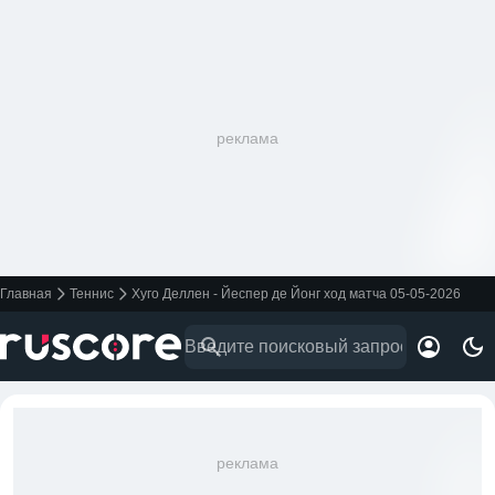
реклама
Главная
Теннис
Хуго Деллен - Йеспер де Йонг ход матча 05-05-2026
реклама