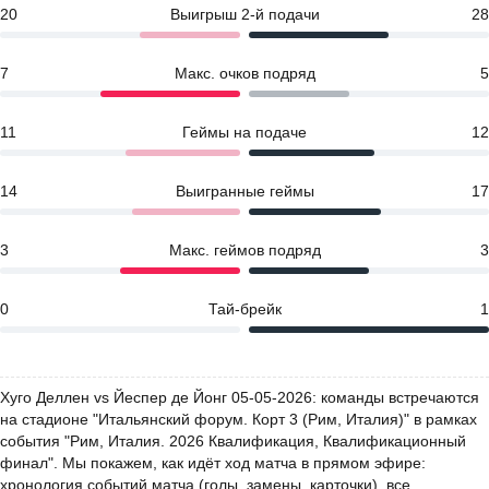
20
Выигрыш 2-й подачи
28
7
Макс. очков подряд
5
11
Геймы на подаче
12
14
Выигранные геймы
17
3
Макс. геймов подряд
3
0
Тай-брейк
1
Хуго Деллен vs Йеспер де Йонг 05-05-2026: команды встречаются
на стадионе "Итальянский форум. Корт 3 (Рим, Италия)" в рамках
события "Рим, Италия. 2026 Квалификация, Квалификационный
финал". Мы покажем, как идёт ход матча в прямом эфире:
хронология событий матча (голы, замены, карточки), все