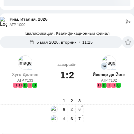
Рим, Италия. 2026
ATP 1000
Квалификация, Квалификационный финал
5 мая 2026, вторник
11:25
завершён
14
1:2
Хуго Деллен
Йеспер де Йонг
ATP #133
ATP #102
П
П
В
П
В
П
В
П
П
В
1
2
3
4
6
2
6
7
4
6
7