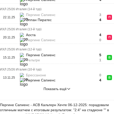
ИХЛ 25/26 Италия (14-й тур)
Пергине Сапиенс
3
22.11.25
П
Эппан Пиратес
4
ИХЛ 25/26 Италия (13-й тур)
Аоста
4
20.11.25
П
Пергине Сапиенс
0
ИХЛ 25/26 Италия (12-й тур)
Пергине Сапиенс
5
15.11.25
В
Фельтре
1
ИХЛ 25/26 Италия (10-й тур)
Брессаноне
0
13.11.25
В
Пергине Сапиенс
4
Показать ещё
Пергине Сапиенс - АСВ Кальтерн Хечте 06-12-2025: порадовали
отличным матчем с итоговым результатом: "2:4" на стадионе "" в