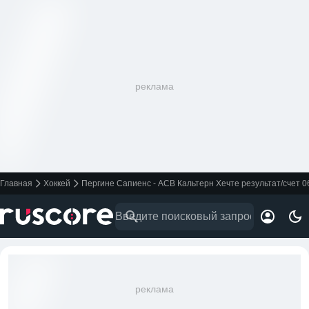
реклама
Главная
Хоккей
Пергине Сапиенс - АСВ Кальтерн Хечте результат/счет 0
реклама