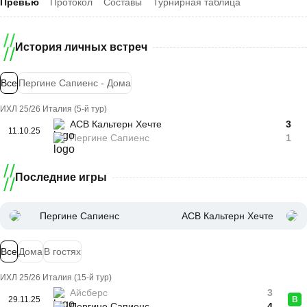
Превью
Протокол
Составы
Турнирная таблица
История личных встреч
Все
Пергине Сапиенс - Дома
ИХЛ 25/26 Италия (5-й тур)
АСВ Кальтерн Хечте
3
11.10.25
Пергине Сапиенс
1
Последние игры
Пергине Сапиенс
АСВ Кальтерн Хечте
Все
Дома
В гостях
ИХЛ 25/26 Италия (15-й тур)
Айсберс
3
29.11.25
В
Пергине Сапиенс
4