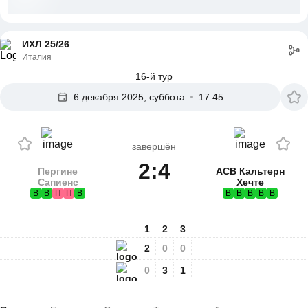
ИХЛ 25/26
Италия
16-й тур
6 декабря 2025, суббота
17:45
завершён
2:4
Пергине
АСВ Кальтерн
Сапиенс
Хечте
В
В
П
П
В
В
В
В
В
В
1
2
3
2
0
0
0
3
1