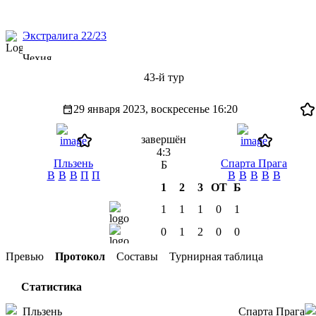
Экстралига 22/23
Чехия
43-й тур
29 января 2023, воскресенье
16:20
завершён
4:3
Пльзень
Спарта Прага
Б
В
В
В
П
П
В
В
В
В
В
1
2
3
ОТ
Б
1
1
1
0
1
0
1
2
0
0
Превью
Протокол
Составы
Турнирная таблица
Статистика
Пльзень
Спарта Прага