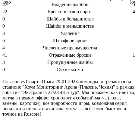
47
Владение шайбой
5
22
Броски в створ ворот
4
0
Шайбы в большинстве
0
Шайбы в меньшинстве
3
Удаления
6
Штрафное время
4
Численные преимущества
41
Отраженные броски
1
3
Пропущенные шайбы
0
Сухие матчи
Пльзень vs Спарта Прага 29-01-2023: команды встречаются на
стадионе "Хоум Мониторинг Арена (Пльзень, Чехия)" в рамках
события "Экстралига 22/23 43-й тур". Мы покажем, как идёт хо
матча в прямом эфире: хронология событий матча (голы,
замены, карточки), все подробности игры, возможная серия
пенальти и полная статистика матча — всё самое быстрое и
точное на Ruscore!