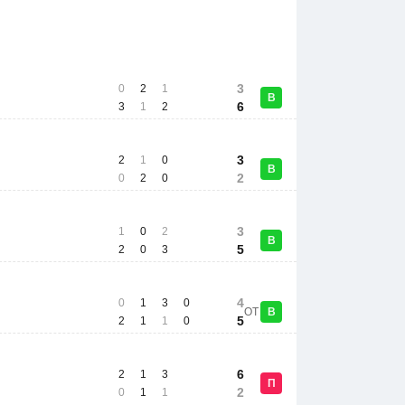
3
0
2
1
В
6
3
1
2
3
2
1
0
В
2
0
2
0
3
1
0
2
В
5
2
0
3
4
0
1
3
0
ОТ
В
5
2
1
1
0
6
2
1
3
П
2
0
1
1