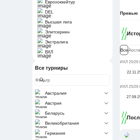
Еврохоккейтур
DEL
Превью
Высшая лига
Элитсериен
Исто
Экстралига
Все
Аоста
ВХЛ
ИХЛ 25/26 
Все турниры
22.11.2
ИХЛ 25/26 
Австралия
27.09.2
Австрия
Беларусь
Посл
Великобритания
Германия