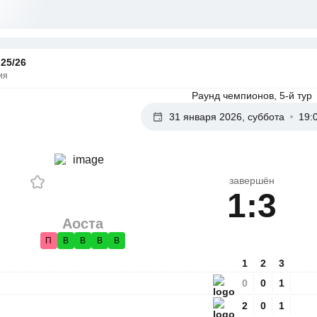
25/26
ия
Раунд чемпионов, 5-й тур
31 января 2026, суббота
19:
завершён
1:3
Аоста
П
В
В
В
В
1
2
3
0
0
1
2
0
1