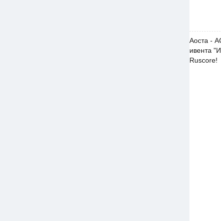
Аоста - А
ивента "И
Ruscore!