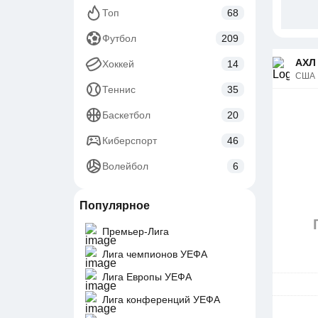
Топ
68
Футбол
209
АХЛ 
Хоккей
14
США
Теннис
35
Баскетбол
20
Киберспорт
46
Волейбол
6
Популярное
Премьер-Лига
Лига чемпионов УЕФА
Лига Европы УЕФА
Лига конференций УЕФА