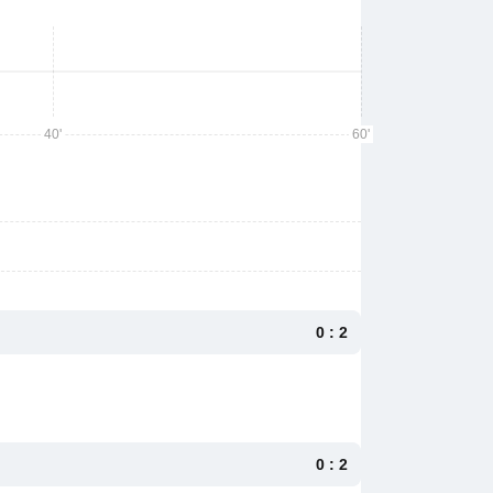
40'
60'
0 : 2
0 : 2