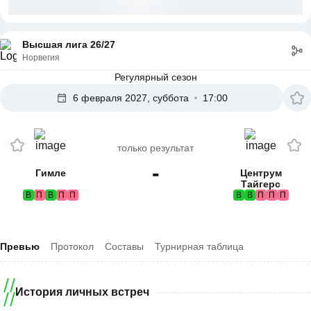
Высшая лига 26/27
Норвегия
Регулярный сезон
6 февраля 2027, суббота
17:00
только результат
-
Гимле
Центрум
Тайгерс
В
П
В
П
П
В
В
П
П
П
Превью
Протокол
Составы
Турнирная таблица
История личных встреч