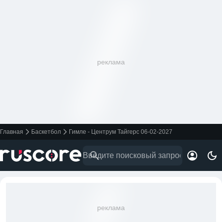
реклама
Главная
Баскетбол
Гимле - Центрум Тайгерс 06-02-2027
реклама