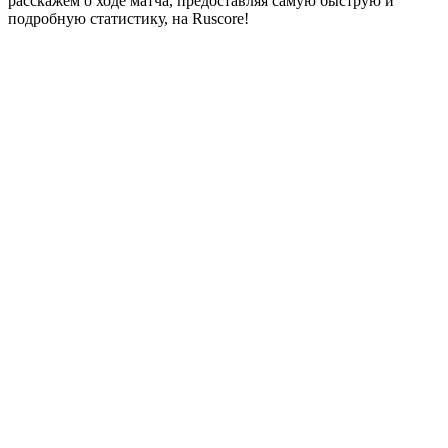
расскажем о ходе матча, предоставляя самую быструю и
подробную статистику, на Ruscore!