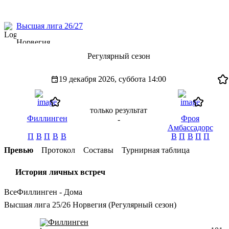
Высшая лига 26/27
Норвегия
Регулярный сезон
19 декабря 2026, суббота
14:00
только результат
Филлинген
Фроя
-
Амбассадорс
П
В
П
В
В
В
П
В
П
П
Превью
Протокол
Составы
Турнирная таблица
История личных встреч
Все
Филлинген - Дома
Высшая лига 25/26 Норвегия (Регулярный сезон)
Филлинген