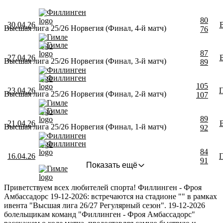
Филлинген
80
30.04.26
Высшая лига 25/26 Норвегия (Финал, 4-й матч)
76
Гимле
Гимле
87
27.04.26
Высшая лига 25/26 Норвегия (Финал, 3-й матч)
89
Филлинген
Филлинген
105
23.04.26
Высшая лига 25/26 Норвегия (Финал, 2-й матч)
107
Гимле
Гимле
89
21.04.26
Высшая лига 25/26 Норвегия (Финал, 1-й матч)
92
Филлинген
Филлинген
84
16.04.26
91
Показать ещё
Гимле
Приветствуем всех любителей спорта! Филлинген - Фроя
Амбассадорс 19-12-2026: встречаются на стадионе "" в рамках
ивента "Высшая лига 26/27 Регулярный сезон". 19-12-2026
болельщикам команд "Филлинген - Фроя Амбассадорс"