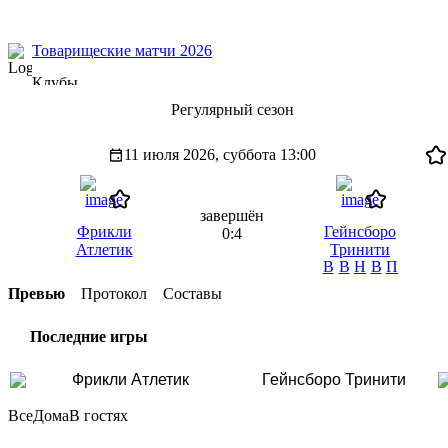
Товарищеские матчи 2026
Клубы
Регулярный сезон
11 июля 2026, суббота
13:00
завершён
Фрикли
Гейнсборо
0:4
Атлетик
Тринити
В
В
Н
В
П
Превью
Протокол
Составы
Последние игры
Фрикли Атлетик
Гейнсборо Тринити
Все
Дома
В гостях